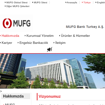
MUFG Global Sitesi
MUFG Sitesi
Anasayfa
Türkçe
English
Diğer MUFG Şirketleri
MUFG Bank hakkımızda - Vizyon
Hakkımızda
Kurumsal Yönetim
Ürünler & Hizmetler
Kariyer
Engelsiz Bankacılık
İletişim
>
Hakkımızda
Vizyonumuz
MUFG